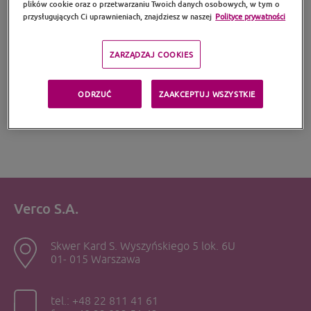
plików cookie oraz o przetwarzaniu Twoich danych osobowych, w tym o
Kup w aptece stacjonarnej >
Kup w aptece internetowej >
przysługujących Ci uprawnieniach, znajdziesz w naszej
Polityce prywatności
ZARZĄDZAJ COOKIES
Sprawdź dostępność Pregna w
aptekach w całej Polsce
ODRZUĆ
ZAAKCEPTUJ WSZYSTKIE
Verco S.A.
Skwer Kard S. Wyszyńskiego 5 lok. 6U
01- 015 Warszawa
tel.: +48 22 811 41 61