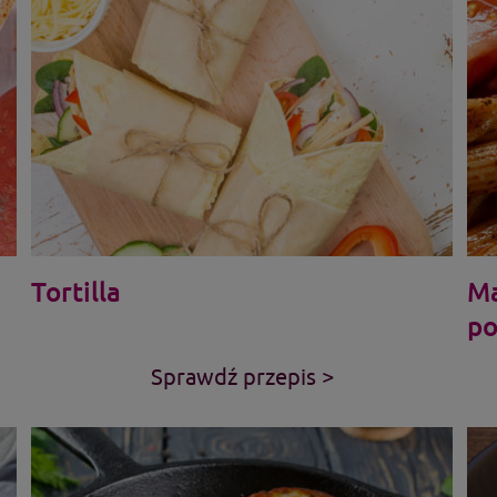
Tortilla
Ma
po
Sprawdź przepis >