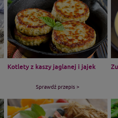
Kotlety z kaszy jaglanej i jajek
Zu
Sprawdź przepis >