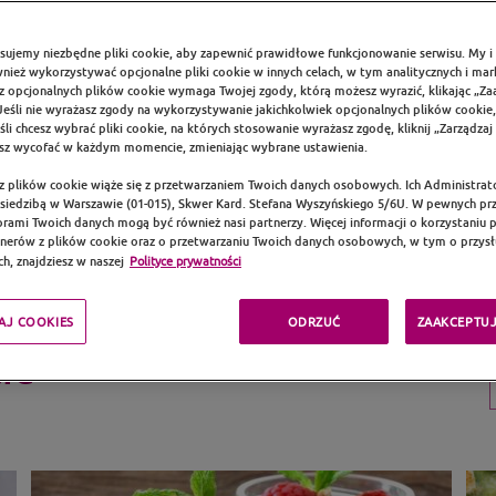
ływ nie tylko na przebieg ciąży,
 Skorzystaj z przepisów
sujemy niezbędne pliki cookie, aby zapewnić prawidłowe funkcjonowanie serwisu. My i 
iąży i zwróć uwagę na ilości
ież wykorzystywać opcjonalne pliki cookie w innych celach, w tym analitycznych i ma
z opcjonalnych plików cookie wymaga Twojej zgody, którą możesz wyrazić, klikając „Za
zególnych posiłkach. Sprawdź
Jeśli nie wyrażasz zgody na wykorzystywanie jakichkolwiek opcjonalnych plików cookie, 
iednią ilość poprzez samą dietę.
śli chcesz wybrać pliki cookie, na których stosowanie wyrażasz zgodę, kliknij „Zarządzaj
z wycofać w każdym momencie, zmieniając wybrane ustawienia.
 z plików cookie wiąże się z przetwarzaniem Twoich danych osobowych. Ich Administrat
z siedzibą w Warszawie (01-015), Skwer Kard. Stefana Wyszyńskiego 5/6U. W pewnych p
rami Twoich danych mogą być również nasi partnerzy. Więcej informacji o korzystaniu pr
tnerów z plików cookie oraz o przetwarzaniu Twoich danych osobowych, w tym o przysł
h, znajdziesz w naszej
Polityce prywatności
AJ COOKIES
ODRZUĆ
ZAAKCEPTUJ
cie