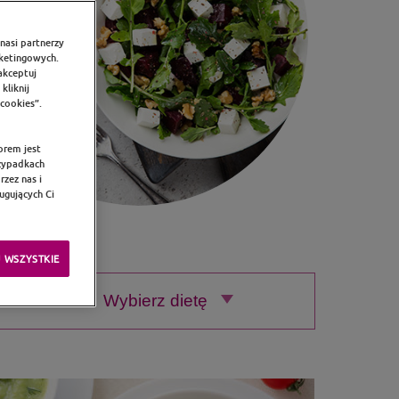
nasi partnerzy
rketingowych.
akceptuj
kliknij
 cookies”.
orem jest
rzypadkach
zez nas i
ugujących Ci
 WSZYSTKIE
Wybierz dietę