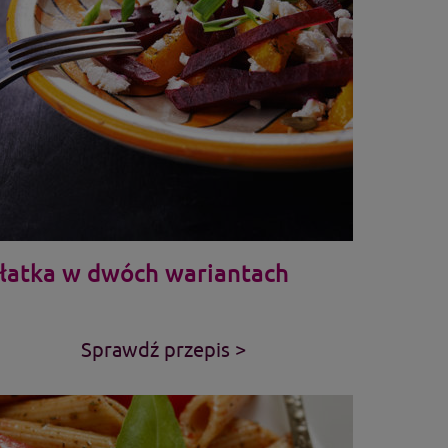
łatka w dwóch wariantach
Sprawdź przepis >