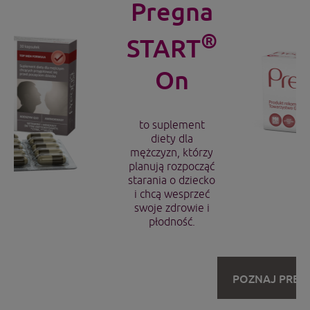
Pregna
®
START
On
to suplement
diety dla
mężczyzn, którzy
planują rozpocząć
starania o dziecko
i chcą wesprzeć
swoje zdrowie i
płodność.
POZNAJ PREG