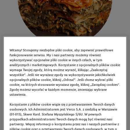
Witamy! Stosujemy niezbędne pliki cookie, aby zapewnić prawidłowe
funkcjonowanie serwisu. My i nasi partnerzy możemy również
wykorzystywać opcjonalne pliki cookie w innych celach, w tym
analitycznych i marketingowych. Korzystanie z opcjonalnych plików cookie
wymaga Twojej zgody, którą możesz wyrazić, klikając „Zaakceptuj
(przepis na 4 porcje: 250 g makaronu
wszystkie”. Jeśli nie wyrażasz zgody na wykorzystywanie jakichkolwiek
przed ugotowaniem, pozostałe składniki w ilościach
opcjonalnych plików cookie, kliknij „Odrzuć”. Jeśli chcesz wybrać pliki
podanych na stronie)
cookie, na których stosowanie wyrażasz zgodę, kliknij „Zarządzaj cookies”.
Zgodę możesz wycofać w każdym momencie, zmieniając wybrane
ustawienia.
Wartości odżywcze w 1 porcji:
Korzystanie z plików cookie wiąże się z przetwarzaniem Twoich danych
osobowych. Ich Administratorem jest Verco S.A. z siedzibą w Warszawie
(01-015), Skwer Kard. Stefana Wyszyńskiego 5/6U. W pewnych
przypadkach administratorami Twoich danych mogą być również nasi
Wartość energetyczna: 545 kcal
Choleste
partnerzy. Więcej informacji o korzystaniu przez nas i naszych partnerów z
plików cookie oraz o przetwarzaniu Twoich danych osobowych, w tym o