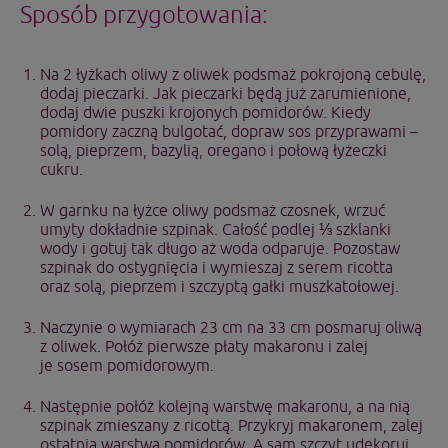
Sposób przygotowania:
Na 2 łyżkach oliwy z oliwek podsmaż pokrojoną cebulę,
dodaj pieczarki. Jak pieczarki będą już zarumienione,
dodaj dwie puszki krojonych pomidorów. Kiedy
pomidory zaczną bulgotać, dopraw sos przyprawami –
solą, pieprzem, bazylią, oregano i połową łyżeczki
cukru.
W garnku na łyżce oliwy podsmaż czosnek, wrzuć
umyty dokładnie szpinak. Całość podlej ⅓ szklanki
wody i gotuj tak długo aż woda odparuje. Pozostaw
szpinak do ostygnięcia i wymieszaj z serem ricotta
oraz solą, pieprzem i szczyptą gałki muszkatołowej.
Naczynie o wymiarach 23 cm na 33 cm posmaruj oliwą
z oliwek. Połóż pierwsze płaty makaronu i zalej
je sosem pomidorowym.
Następnie połóż kolejną warstwę makaronu, a na nią
szpinak zmieszany z ricottą. Przykryj makaronem, zalej
ostatnią warstwą pomidorów. A sam szczyt udekoruj