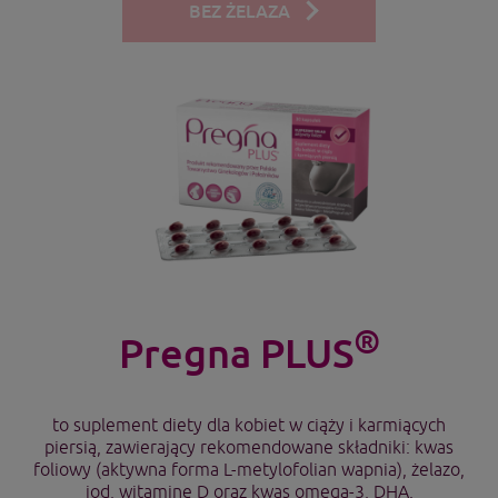
BEZ ŻELAZA
®
Pregna PLUS
to suplement diety dla kobiet w ciąży i karmiących
piersią, zawierający rekomendowane składniki: kwas
foliowy (aktywna forma L-metylofolian wapnia), żelazo,
jod, witaminę D oraz kwas omega-3, DHA.