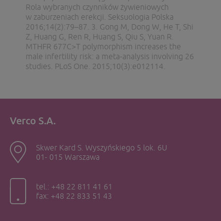
Rola wybranych czynników żywieniowych
w zaburzeniach erekcji. Seksuologia Polska
2016;14(2):79–87. 3. Gong M, Dong W, He T, Shi
Z, Huang G, Ren R, Huang S, Qiu S, Yuan R.
MTHFR 677C>T polymorphism increases the
male infertility risk: a meta-analysis involving 26
studies. PLoS One. 2015;10(3):e012114.
Verco S.A.
Skwer Kard S. Wyszyńskiego 5 lok. 6U
01- 015 Warszawa
tel.: +48 22 811 41 61
fax: +48 22 833 51 43