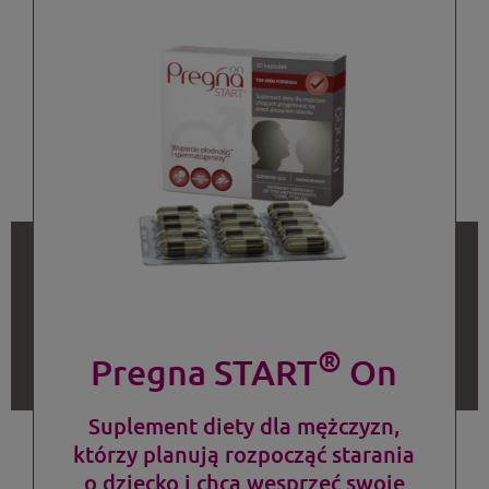
®
Pregna START
On
Suplement diety dla mężczyzn,
którzy planują rozpocząć starania
o dziecko i chcą wesprzeć swoje