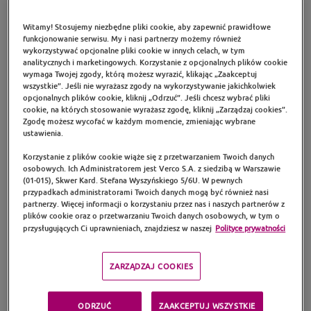
oraz wesprzeć swoje zdrowie
i płodność
Witamy! Stosujemy niezbędne pliki cookie, aby zapewnić prawidłowe
funkcjonowanie serwisu. My i nasi partnerzy możemy również
wykorzystywać opcjonalne pliki cookie w innych celach, w tym
analitycznych i marketingowych. Korzystanie z opcjonalnych plików cookie
Zawiera specjalną kompozycję wyselekcjonowanych
wymaga Twojej zgody, którą możesz wyrazić, klikając „Zaakceptuj
składników o udowodnionym działaniu
(TOP MEN
wszystkie”. Jeśli nie wyrażasz zgody na wykorzystywanie jakichkolwiek
FORMUŁA),
które wspomagają prawidłowe
opcjonalnych plików cookie, kliknij „Odrzuć”. Jeśli chcesz wybrać pliki
funkcjonowanie organizmu oraz zdolności reprodukcyjne
cookie, na których stosowanie wyrażasz zgodę, kliknij „Zarządzaj cookies”.
mężczyzny.
Zgodę możesz wycofać w każdym momencie, zmieniając wybrane
ustawienia.
Świadome planowanie rodzicielstwa to odpowiedzialność
Korzystanie z plików cookie wiąże się z przetwarzaniem Twoich danych
zarówno po stronie kobiety, jak i mężczyzny.
osobowych. Ich Administratorem jest Verco S.A. z siedzibą w Warszawie
(01-015), Skwer Kard. Stefana Wyszyńskiego 5/6U. W pewnych
Przekazywanie materiału genetycznego jest
przypadkach administratorami Twoich danych mogą być również nasi
równomierne: w 50% materiał genetyczny pochodzi
partnerzy. Więcej informacji o korzystaniu przez nas i naszych partnerów z
plików cookie oraz o przetwarzaniu Twoich danych osobowych, w tym o
od matki i 50% od ojca. Wsparcie płodności
przysługujących Ci uprawnieniach, znajdziesz w naszej
Polityce prywatności
i spermatogenezy jest kluczowe podczas starania
o dziecko.
ZARZĄDZAJ COOKIES
W ciągu ostatnich 40 lat zdrowie reprodukcyjne mężczyzn
— które jest bardzo wrażliwe zarówno na wpływ
środowiska, jak i stan metaboliczny — uległo
ODRZUĆ
ZAAKCEPTUJ WSZYSTKIE