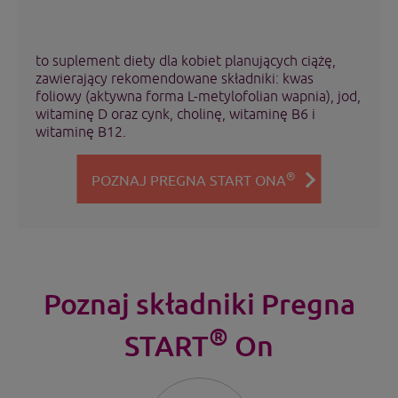
to suplement diety dla kobiet planujących ciążę,
zawierający rekomendowane składniki: kwas
foliowy (aktywna forma L-metylofolian wapnia), jod,
witaminę D oraz cynk, cholinę, witaminę B6 i
witaminę B12.
®
POZNAJ PREGNA START ONA
Poznaj składniki Pregna
®
START
On