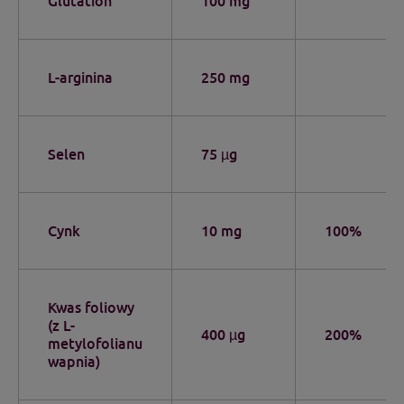
Glutation
100 mg
L-arginina
250 mg
Selen
75 µg
Cynk
10 mg
100%
Kwas foliowy
(z L-
400 µg
200%
metylofolianu
wapnia)