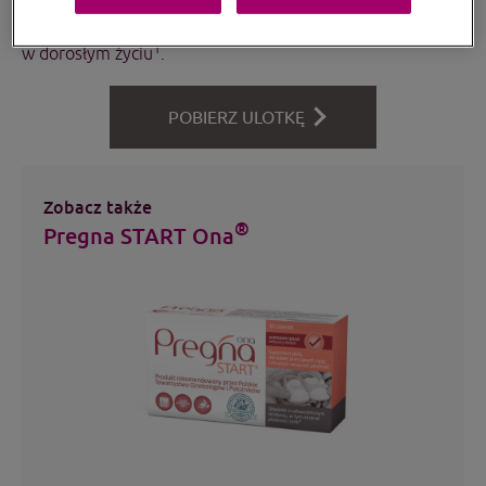
pogorszeniu, a zaobserwowana słaba jakość plemników
może mieć wpływ na rozwój potomstwa i jego zdrowie
1
w dorosłym życiu
.
POBIERZ ULOTKĘ
Zobacz także
®
Pregna START Ona