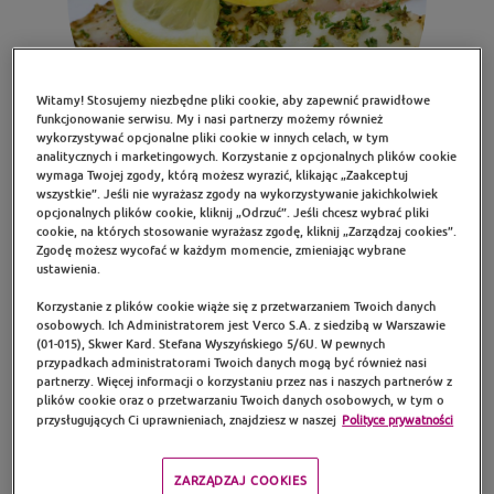
Witamy! Stosujemy niezbędne pliki cookie, aby zapewnić prawidłowe
funkcjonowanie serwisu. My i nasi partnerzy możemy również
wykorzystywać opcjonalne pliki cookie w innych celach, w tym
analitycznych i marketingowych. Korzystanie z opcjonalnych plików cookie
wymaga Twojej zgody, którą możesz wyrazić, klikając „Zaakceptuj
wszystkie”. Jeśli nie wyrażasz zgody na wykorzystywanie jakichkolwiek
opcjonalnych plików cookie, kliknij „Odrzuć”. Jeśli chcesz wybrać pliki
cookie, na których stosowanie wyrażasz zgodę, kliknij „Zarządzaj cookies”.
Zgodę możesz wycofać w każdym momencie, zmieniając wybrane
ustawienia.
(2 porcje)
Korzystanie z plików cookie wiąże się z przetwarzaniem Twoich danych
osobowych. Ich Administratorem jest Verco S.A. z siedzibą w Warszawie
Wartości odżywcze w 1 porcji:
(01-015), Skwer Kard. Stefana Wyszyńskiego 5/6U. W pewnych
przypadkach administratorami Twoich danych mogą być również nasi
partnerzy. Więcej informacji o korzystaniu przez nas i naszych partnerów z
plików cookie oraz o przetwarzaniu Twoich danych osobowych, w tym o
Wartość energetyczna: 323 kcal
Cholesterol: 
przysługujących Ci uprawnieniach, znajdziesz w naszej
Polityce prywatności
Białko: 36,7 g
Błonnik: 1,4 g
ZARZĄDZAJ COOKIES