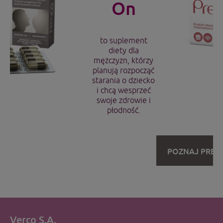
On
to suplement
diety dla
mężczyzn, którzy
planują rozpocząć
starania o dziecko
i chcą wesprzeć
swoje zdrowie i
płodność.
POZNAJ PREG
Verco S.A.