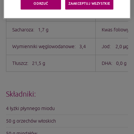
ODRZUĆ
ZAAKCEPTUJ WSZYSTKIE
Węglowodany: 37,0 g
Żelazo: 1,2 m
Sacharoza: 1,7 g
Kwas foliowy: 
Wymienniki węglowodanowe: 3,4
Jod: 2,0 µg
Tłuszcz: 21,5 g
DHA: 0,0 g
Składniki:
4 łyżki płynnego miodu
50 g orzechów włoskich
50 g migdałów