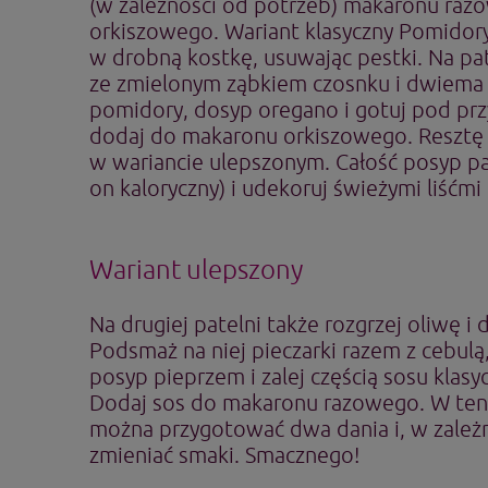
(w zależności od potrzeb) makaronu raz
orkiszowego. Wariant klasyczny Pomidory 
w drobną kostkę, usuwając pestki. Na pat
ze zmielonym ząbkiem czosnku i dwiema
pomidory, dosyp oregano i gotuj pod pr
dodaj do makaronu orkiszowego. Resztę
w wariancie ulepszonym. Całość posyp p
on kaloryczny) i udekoruj świeżymi liśćmi b
Wariant ulepszony
Na drugiej patelni także rozgrzej oliwę i
Podsmaż na niej pieczarki razem z cebulą
posyp pieprzem i zalej częścią sosu klas
Dodaj sos do makaronu razowego. W te
można przygotować dwa dania i, w zależn
zmieniać smaki. Smacznego!