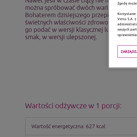
Nawet jeśli w czasie ciąży nie należy jeść
Zgodę możes
można spróbować dwóch wariantów tego
Bohaterem dzisiejszego przepisu jest, zn
Korzystanie
Verco S.A. 
świetnych właściwości zdrowotnych, po
administrato
go podać w wersji klasycznej lub, jeśli 
naszych par
uprawnieniac
smak, w wersji ulepszonej.
ZARZĄDZ
Wartości odżywcze w 1 porcji:
Wartość energetyczna: 627 kcal