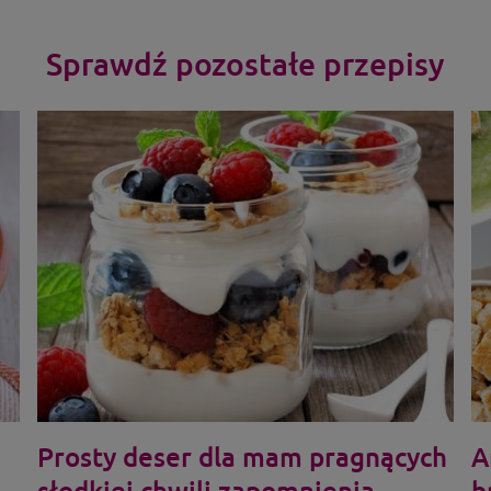
Sprawdź pozostałe przepisy
Prosty deser dla mam pragnących
A
słodkiej chwili zapomnienia
b