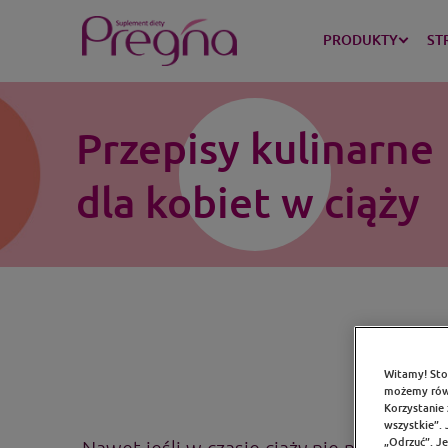
PRODUKTY
ST
Przepisy kulinarne
dla kobiet w ciąży
Witamy! Sto
możemy równ
Korzystanie 
wszystkie”. 
„Odrzuć”. Je