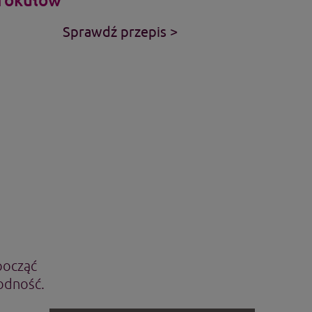
Sprawdź przepis >
począć
łodność.