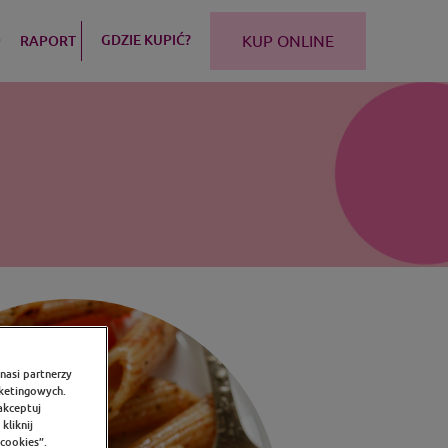
Q
GDZIE KUPIĆ?
RAPORT
KUP ONLINE
nasi partnerzy
rketingowych.
akceptuj
kliknij
 cookies”.