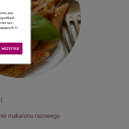
orem jest
rzypadkach
zez nas i
ugujących Ci
 WSZYSTKIE
i:
ie makaronu razowego