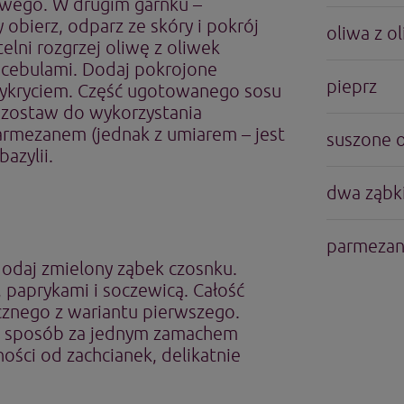
owego. W drugim garnku –
obierz, odparz ze skóry i pokrój
oliwa z o
elni rozgrzej oliwę z oliwek
 cebulami. Dodaj pokrojone
pieprz
zykryciem. Część ugotowanego sosu
 zostaw do wykorzystania
armezanem (jednak z umiarem – jest
suszone 
azylii.
dwa ząbk
parmeza
 dodaj zmielony ząbek czosnku.
, paprykami i soczewicą. Całość
ycznego z wariantu pierwszego.
n sposób za jednym zamachem
ości od zachcianek, delikatnie