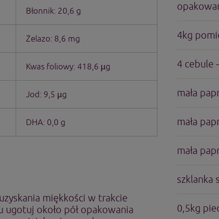
opakowan
Błonnik: 20,6 g
4kg pom
Żelazo: 8,6 mg
4 cebule –
Kwas foliowy: 418,6 µg
mała pap
Jod: 9,5 µg
mała papr
DHA: 0,0 g
mała papr
szklanka 
uzyskania miękkości w trakcie
0,5kg pie
u ugotuj około pół opakowania