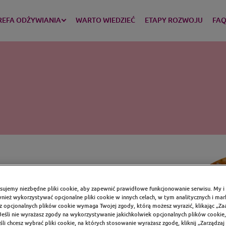
REFA ODŻYWIANIA
WARTO WIEDZIEĆ
ETAPY ROZWOJU
FA
sujemy niezbędne pliki cookie, aby zapewnić prawidłowe funkcjonowanie serwisu. My i 
ież wykorzystywać opcjonalne pliki cookie w innych celach, w tym analitycznych i ma
z opcjonalnych plików cookie wymaga Twojej zgody, którą możesz wyrazić, klikając „Za
Jeśli nie wyrażasz zgody na wykorzystywanie jakichkolwiek opcjonalnych plików cookie, 
śli chcesz wybrać pliki cookie, na których stosowanie wyrażasz zgodę, kliknij „Zarządzaj