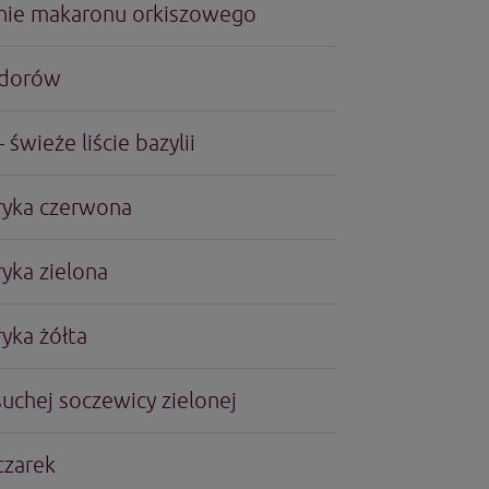
ie makaronu orkiszowego
idorów
 świeże liście bazylii
ryka czerwona
yka zielona
yka żółta
suchej soczewicy zielonej
czarek