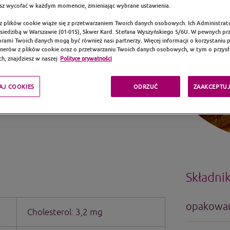
 za dwoje, to jednak
z wycofać w każdym momencie, zmieniając wybrane ustawienia.
 samego składnika!
any ze swoich
 z plików cookie wiąże się z przetwarzaniem Twoich danych osobowych. Ich Administrat
z siedzibą w Warszawie (01-015), Skwer Kard. Stefana Wyszyńskiego 5/6U. W pewnych p
midor. Możemy
rami Twoich danych mogą być również nasi partnerzy. Więcej informacji o korzystaniu pr
zechcemy zmodyfikować
tnerów z plików cookie oraz o przetwarzaniu Twoich danych osobowych, w tym o przysł
h, znajdziesz w naszej
Polityce prywatności
AJ COOKIES
ODRZUĆ
ZAAKCEPTUJ
Składnik
opakowan
Cholesterol: 3,2 mg