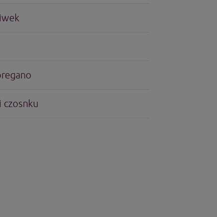
liwek
oregano
i czosnku
n