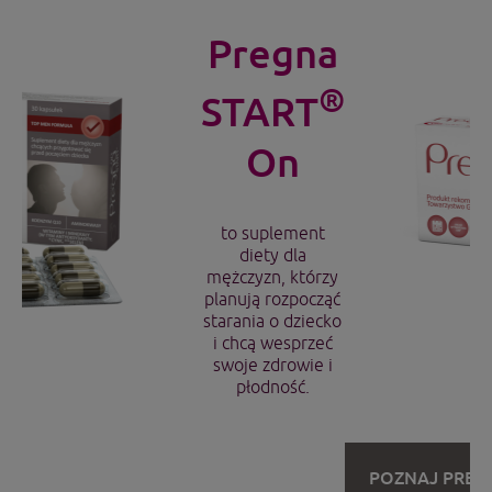
Pregna
®
START
On
to suplement
diety dla
mężczyzn, którzy
planują rozpocząć
starania o dziecko
i chcą wesprzeć
swoje zdrowie i
płodność.
POZNAJ PREG