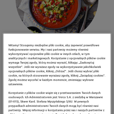
Witamy! Stosujemy niezbędne pliki cookie, aby zapewnić prawidłowe
funkcjonowanie serwisu. My i nasi partnerzy możemy również
wykorzystywać opcjonalne pliki cookie w innych celach, w tym
analitycznych i marketingowych. Korzystanie z opcjonalnych plików cookie
wymaga Twojej zgody, którą możesz wyrazić, klikając „Zaakceptuj
wszystkie”. Jeśli nie wyrażasz zgody na wykorzystywanie jakichkolwiek
opcjonalnych plików cookie, kliknij „Odrzuć”. Jeśli chcesz wybrać pliki
Wartości odżywcze w 1 porcji:
cookie, na których stosowanie wyrażasz zgodę, kliknij „Zarządzaj cookies”.
Zgodę możesz wycofać w każdym momencie, zmieniając wybrane
ustawienia.
Wartość energetyczna: 323 kcal
Cholesterol: 
Korzystanie z plików cookie wiąże się z przetwarzaniem Twoich danych
osobowych. Ich Administratorem jest Verco S.A. z siedzibą w Warszawie
(01-015), Skwer Kard. Stefana Wyszyńskiego 5/6U. W pewnych
Białko: 18,4 g
Błonnik: 8,8 g
przypadkach administratorami Twoich danych mogą być również nasi
partnerzy. Więcej informacji o korzystaniu przez nas i naszych partnerów z