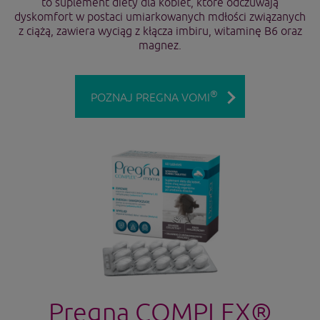
to suplement diety dla kobiet, które odczuwają
dyskomfort w postaci umiarkowanych mdłości związanych
z ciążą, zawiera wyciąg z kłącza imbiru, witaminę B6 oraz
magnez.
®
POZNAJ PREGNA VOMI
Pregna COMPLEX®