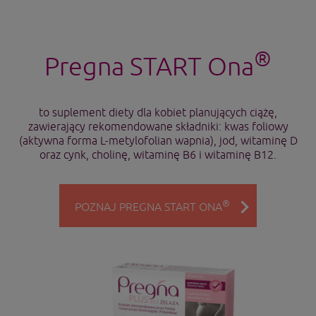
®
Pregna START Ona
to suplement diety dla kobiet planujących ciążę,
zawierający rekomendowane składniki: kwas foliowy
(aktywna forma L-metylofolian wapnia), jod, witaminę D
oraz cynk, cholinę, witaminę B6 i witaminę B12.
®
POZNAJ PREGNA START ONA