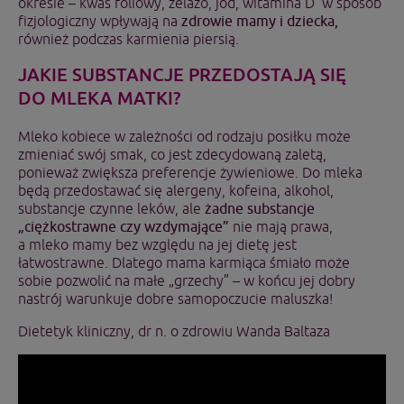
okresie – kwas foliowy, żelazo, jod, witamina D w sposób
fizjologiczny wpływają na
zdrowie mamy i dziecka,
również podczas karmienia piersią.
JAKIE SUBSTANCJE PRZEDOSTAJĄ SIĘ
DO MLEKA MATKI?
Mleko kobiece w zależności od rodzaju posiłku może
zmieniać swój smak, co jest zdecydowaną zaletą,
ponieważ zwiększa preferencje żywieniowe. Do mleka
będą przedostawać się alergeny, kofeina, alkohol,
substancje czynne leków, ale
żadne substancje
„ciężkostrawne czy wzdymające”
nie mają prawa,
a mleko mamy bez względu na jej dietę jest
łatwostrawne. Dlatego mama karmiąca śmiało może
sobie pozwolić na małe „grzechy” – w końcu jej dobry
nastrój warunkuje dobre samopoczucie maluszka!
Dietetyk kliniczny, dr n. o zdrowiu Wanda Baltaza