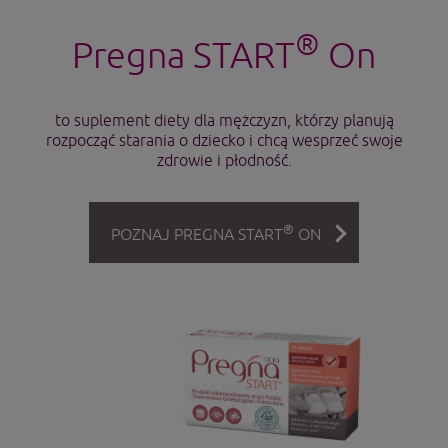
®
Pregna START
On
to suplement diety dla mężczyzn, którzy planują
rozpocząć starania o dziecko i chcą wesprzeć swoje
zdrowie i płodność.
®
POZNAJ PREGNA START
ON