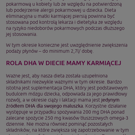
pokarmową u kobiety lub ze względu na potwierdzoną
lub podejrzenie alergii pokarmowej u dziecka. Dieta
eliminacyjna u matki karmiącej piersią powinna być
stosowana pod kontrolą lekarza i dietetyka ze względu
na ryzyko niedoborów pokarmowych podczas dłuższego
jej stosowania.
W tym okresie konieczne jest uwzględnienie zwiększenia
podaży płynów – do minimum 2,7l/ dobę.
ROLA DHA W DIECIE MAMY KARMIĄCEJ
Ważne jest, aby nasza dieta została uzupełniona
składnikami niezwykle ważnymi w tym okresie. Bardzo
istotna jest suplementacja DHA, który jest podstawowym
budulcem mózgu dziecka, odpowiada za jego prawidłowy
rozwój, a w okresie ciąży i laktacji mama jest
jedynym
źródłem DHA dla swojego maluszka.
Korzystne działanie
występuje w przypadku spożywania 200 mg DHA ponad
zalecane spożycie 250 mg kwasów tłuszczowych omega-3
dziennie. Nie można również pominąć pozostałych
składników, na które zwiększa się zapotrzebowanie w tym