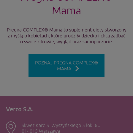
Mama
Pregna COMPLEX® Mama to suplement diety stworzony
z myślą o kobietach, które urodziły dziecko i chcą zadbać
o swoje zdrowie, wygląd oraz samopoczucie.
POZNAJ PREGNA COMPLEX®
MAMA
Verco S.A.
Skwer Kard S. Wyszyńskiego 5 lok. 6U
01- 015 Warszawa