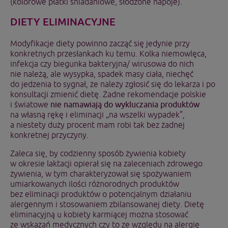
(kolorowe płatki śniadaniowe, słodzone napoje).
DIETY ELIMINACYJNE
Modyfikacje diety powinno zacząć się jedynie przy
konkretnych przesłankach ku temu. Kolka niemowlęca,
infekcja czy biegunka bakteryjna/ wirusowa do nich
nie należą, ale wysypka, spadek masy ciała, niechęć
do jedzenia to sygnał, że należy zgłosić się do lekarza i po
konsultacji zmienić dietę. Żadne rekomendacje polskie
i światowe
nie namawiają do wykluczania produktów
na własną rękę i eliminacji „na wszelki wypadek”,
a niestety duży procent mam robi tak bez żadnej
konkretnej przyczyny.
Zaleca się, by codzienny sposób żywienia kobiety
w okresie laktacji opierał się na zaleceniach zdrowego
żywienia, w tym charakteryzował się spożywaniem
umiarkowanych ilości różnorodnych produktów
bez eliminacji produktów o potencjalnym działaniu
alergennym i stosowaniem zbilansowanej diety. Dietę
eliminacyjną u kobiety karmiącej można stosować
ze wskazań medycznych czy to ze względu na alergię