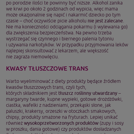
po porodzie ilości te powinny być niższe. Alkohol zanika
we krwi po około 2 godzinach od wypicia, więc mama
może okazjonalnie się napić i nakarmić dziecko po tym
czasie – choć oczywiście picie alkoholu
nie jest zalecane
.
Nie ma konieczności odciągania pokarmu (i wylewania go)
dla zwiększenia bezpieczeństwa. Na pewno trzeba
wystrzegać się czynnego i biernego palenia tytoniu
i używania narkotyków. W przypadku przyjmowania leków
najlepiej skonsultować z lekarzem, ale większość
nie zagraża niemowlęciu.
KWASY TŁUSZCZOWE TRANS
Warto wyeliminować z diety produkty będące źródłem
kwasów tłuszczowych trans, czyli tych,
których składnikiem jest
tłuszcz roślinny utwardzany
–
margaryny twarde, kupne wypieki, gotowe drożdżówki,
ciastka, wafelki z nadzieniami, przekąski słone, jak
paluszki, krakersy, orzeszki w otoczkach smakowych,
chipsy, produkty smażone na fryturach. Lepiej unikać
również
wysokoprzetworzonych produktów
(zupy i sosy
w proszku, dania gotowe) czy produktów dosładzanych