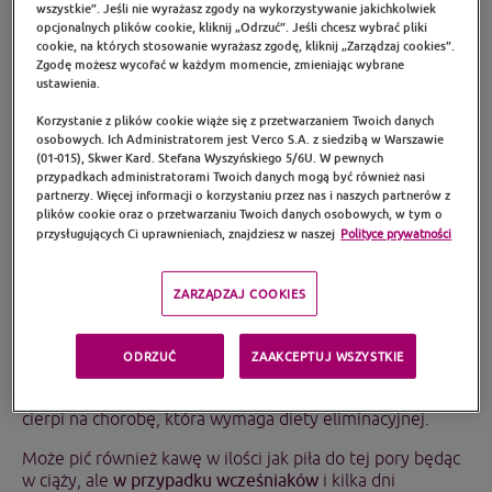
wszystkie”. Jeśli nie wyrażasz zgody na wykorzystywanie jakichkolwiek
tłuszczowych, ponieważ wpływa na skład tłuszczu
opcjonalnych plików cookie, kliknij „Odrzuć”. Jeśli chcesz wybrać pliki
w pokarmie. Powinno unikać się spożycia kwasów
cookie, na których stosowanie wyrażasz zgodę, kliknij „Zarządzaj cookies”.
tłuszczowych typu trans (żywność wysokoprzetworzona)
Zgodę możesz wycofać w każdym momencie, zmieniając wybrane
ustawienia.
i dostarczać odpowiednią ilość kwasów tłuszczowych
omega-3 (DHA) niezbędnych do prawidłowego rozwoju
Korzystanie z plików cookie wiąże się z przetwarzaniem Twoich danych
mózgu i narządu wzroku niemowlęcia.
osobowych. Ich Administratorem jest Verco S.A. z siedzibą w Warszawie
(01-015), Skwer Kard. Stefana Wyszyńskiego 5/6U. W pewnych
ZRÓŻNICOWANA I UROZMAICONA DIETA
przypadkach administratorami Twoich danych mogą być również nasi
partnerzy. Więcej informacji o korzystaniu przez nas i naszych partnerów z
plików cookie oraz o przetwarzaniu Twoich danych osobowych, w tym o
Dieta kobiety karmiącej powinna być
zróżnicowana
przysługujących Ci uprawnieniach, znajdziesz w naszej
Polityce prywatności
i urozmaicona
. Posiłki powinny zawierać różne warzywa
i owoce, produkty zbożowe (głównie pełnoziarniste),
produkty nabiałowe, mięsa, ryby (przy unikaniu ryb
ZARZĄDZAJ COOKIES
o możliwie dużej zawartości rtęci – rekin, miecznik,
makrela królewska, płytecznik; tuńczyk biały
w ograniczonych ilościach), jaja, orzechy i tłuszcze
ODRZUĆ
ZAAKCEPTUJ WSZYSTKIE
roślinne. Karmiąca mama może jeść produkty
potencjalnie alergizujące, chyba, że sama ma alergię lub
cierpi na chorobę, która wymaga diety eliminacyjnej.
Może pić również kawę w ilości jak piła do tej pory będąc
w ciąży, ale
w przypadku wcześniaków
i kilka dni