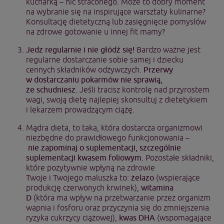
kucharką – nic straconego. Może to dobry moment
na wybranie się na inspirujące warsztaty kulinarne?
Konsultację dietetyczną lub zasięgnięcie pomysłów
na zdrowe gotowanie u innej fit mamy?
Jedz regularnie i nie głódź się!
Bardzo ważne jest
regularne dostarczanie sobie samej i dziecku
cennych składników odżywczych.
Przerwy
w dostarczaniu pokarmów nie sprawią,
że schudniesz.
Jeśli tracisz kontrolę nad przyrostem
wagi, swoją dietę najlepiej skonsultuj z dietetykiem
i lekarzem prowadzącym ciążę.
Mądra dieta, to taka, która dostarcza organizmowi
niezbędne do prawidłowego funkcjonowania –
nie zapominaj o suplementacji, szczególnie
suplementacji kwasem foliowym.
Pozostałe składniki,
które pozytywnie wpłyną na zdrowie
Twoje i Twojego maluszka to:
żelazo
(wspierające
produkcję czerwonych krwinek),
witamina
D
(która ma wpływ na przetwarzanie przez organizm
wapnia i fosforu oraz przyczynia się do zmniejszenia
ryzyka cukrzycy ciążowej),
kwas DHA
(wspomagające