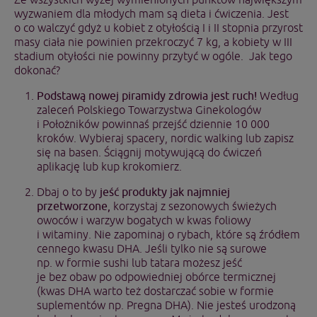
wyzwaniem dla młodych mam są dieta i ćwiczenia. Jest
o co walczyć gdyż u kobiet z otyłością I i II stopnia przyrost
masy ciała nie powinien przekroczyć 7 kg, a kobiety w III
stadium otyłości nie powinny przytyć w ogóle. Jak tego
dokonać?
Podstawą nowej piramidy zdrowia jest ruch!
Według
zaleceń Polskiego Towarzystwa Ginekologów
i Położników powinnaś przejść dziennie 10 000
kroków. Wybieraj spacery, nordic walking lub zapisz
się na basen. Ściągnij motywującą do ćwiczeń
aplikację lub kup krokomierz.
Dbaj o to by
jeść produkty jak najmniej
przetworzone,
korzystaj z sezonowych świeżych
owoców i warzyw bogatych w kwas foliowy
i witaminy. Nie zapominaj o rybach, które są źródłem
cennego kwasu DHA. Jeśli tylko nie są surowe
np. w formie sushi lub tatara możesz jeść
je bez obaw po odpowiedniej obórce termicznej
(kwas DHA warto też dostarczać sobie w formie
suplementów np. Pregna DHA). Nie jesteś urodzoną