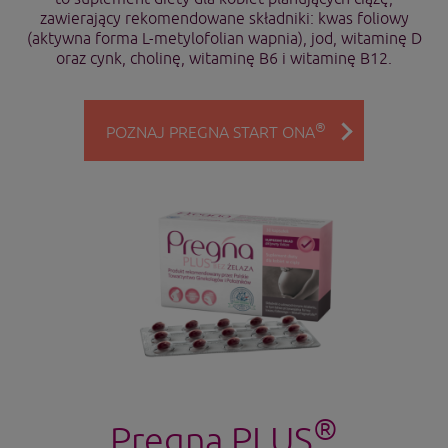
zawierający rekomendowane składniki: kwas foliowy
(aktywna forma L-metylofolian wapnia), jod, witaminę D
oraz cynk, cholinę, witaminę B6 i witaminę B12.
®
POZNAJ PREGNA START ONA
®
Pregna PLUS