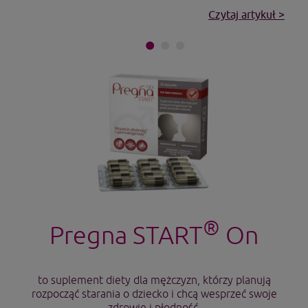
Czytaj artykuł >
®
Pregna START
On
to suplement diety dla mężczyzn, którzy planują
rozpocząć starania o dziecko i chcą wesprzeć swoje
zdrowie i płodność.