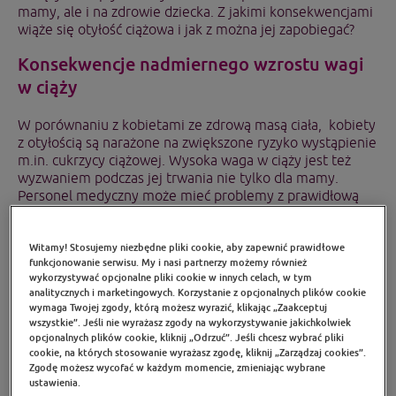
mamy, ale i na zdrowie dziecka. Z jakimi konsekwencjami
wiąże się otyłość ciążowa i jak z można jej zapobiegać?
Konsekwencje nadmiernego wzrostu wagi
w ciąży
W porównaniu z kobietami ze zdrową masą ciała, kobiety
z otyłością są narażone na zwiększone ryzyko wystąpienie
m.in. cukrzycy ciążowej. Wysoka waga w ciąży jest też
wyzwaniem podczas jej trwania nie tylko dla mamy.
Personel medyczny może mieć problemy z prawidłową
oceną ruchów płodu, z wykonaniem USG i KTG, czy nawet
podczas akcji porodowej. Ponadto, wewnątrzmaciczne
narażenie na otyłość wiąże się również ze zwiększonym
Witamy! Stosujemy niezbędne pliki cookie, aby zapewnić prawidłowe
funkcjonowanie serwisu. My i nasi partnerzy możemy również
ryzykiem rozwoju otyłości i zaburzeń metabolicznych
wykorzystywać opcjonalne pliki cookie w innych celach, w tym
w dzieciństwie. Pamiętaj jednak, że nawet jeśli przytyłaś
analitycznych i marketingowych. Korzystanie z opcjonalnych plików cookie
więcej niż zakładałaś to nadal możesz przejść przez ciążę
wymaga Twojej zgody, którą możesz wyrazić, klikając „Zaakceptuj
zwycięsko i urodzić zdrowego malucha.
wszystkie”. Jeśli nie wyrażasz zgody na wykorzystywanie jakichkolwiek
opcjonalnych plików cookie, kliknij „Odrzuć”. Jeśli chcesz wybrać pliki
Bezpiecznie zapobieganie
cookie, na których stosowanie wyrażasz zgodę, kliknij „Zarządzaj cookies”.
Zgodę możesz wycofać w każdym momencie, zmieniając wybrane
niekontrolowanego przyrostu wagi
ustawienia.