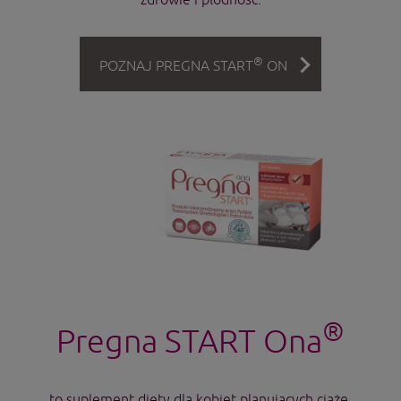
®
POZNAJ PREGNA START
ON
®
Pregna START Ona
to suplement diety dla kobiet planujących ciążę,