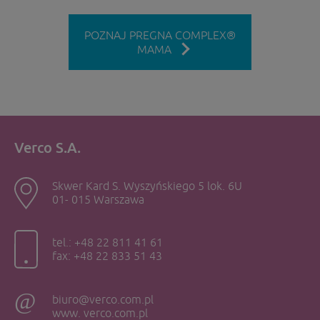
POZNAJ PREGNA COMPLEX®
MAMA
Verco S.A.
Skwer Kard S. Wyszyńskiego 5 lok. 6U
01- 015 Warszawa
tel.: +48 22 811 41 61
fax: +48 22 833 51 43
biuro@verco.com.pl
www. verco.com.pl