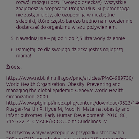
rozwój mózgu i oczu Twojego dziecka*). Wszystkie
znajdziesz w preparacie
Pregna
Plus. Suplementacja
nie zastąpi diety, ale uzupełni ją w niezbędne
składniki, które często bardzo trudno nam codziennie
dostarczać do organizmu wraz z pożywieniem.
Nawadniaj się – pij od 1 do 2,5 litra wody dziennie.
Pamiętaj, że dla swojego dziecka jesteś najlepszą
mamą!
Źródła:
https://www.ncbi.nlm.nih.gov/pmc/articles/PMC4989730/
World Health Organization. Obesity: Preventing and
managing the global epidemic. Geneva: World Health
Organization, 2000.
https://www.ptgin.pl/index.php/content/download/9523/1
Ruager-Martin R, Hyde M, Modi N. Maternal obesity and
infant outcomes. Early Human Development. 2010, 86,
715-722. 4. CMACE/RCOG Joint Guidelines. M
*Korzystny wpływ występuje w przypadku stosowania
200 mg DHA ponad zalecane spożycie 250 mg kwasów