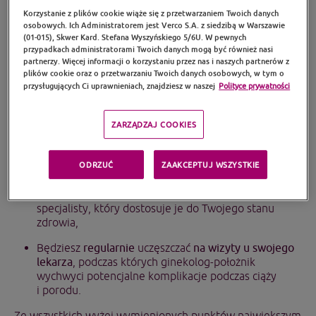
przyszłej mamy
Korzystanie z plików cookie wiąże się z przetwarzaniem Twoich danych
osobowych. Ich Administratorem jest Verco S.A. z siedzibą w Warszawie
Wystarczy, że bardzo świadomie podejdziesz
(01-015), Skwer Kard. Stefana Wyszyńskiego 5/6U. W pewnych
do wyzwania jakim jest utrzymanie prawidłowej wagi
przypadkach administratorami Twoich danych mogą być również nasi
w ciąży i:
partnerzy. Więcej informacji o korzystaniu przez nas i naszych partnerów z
plików cookie oraz o przetwarzaniu Twoich danych osobowych, w tym o
Będziesz
monitorowała
swoją
wagę,
przysługujących Ci uprawnieniach, znajdziesz w naszej
Polityce prywatności
Wykażesz
dbałość o codzienną dietę i właściwą
suplementację kwasem foliowym, żelazem,
ZARZĄDZAJ COOKIES
witaminą D, kwasami DHA
(zawartych
np. w preparacie Pregna Plus),
ODRZUĆ
ZAAKCEPTUJ WSZYSTKIE
Zaczniesz wykonywać bezpieczne dla siebie
i dziecka
ćwiczenia fizyczne
– najlepiej pod okiem
specjalisty, który dostosuje je do Twojego stanu
zdrowia,
Będziesz
regularnie
uczęszczać
na wizyty u swojego
lekarza
, podczas których ginekolog-położnik
wychwyci potencjalne komplikacje podczas ciąży
i porodu.
Ze wszystkich wyżej wymienionych punktów największym